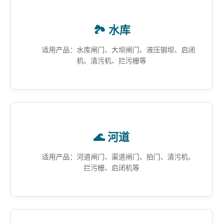
🏞️ 水库
适用产品：水库闸门、大坝闸门、液压钢坝、启闭
机、清污机、拦污栅等
🌊 河道
适用产品：河道闸门、渠道闸门、拍门、清污机、
拦污栅、启闭机等