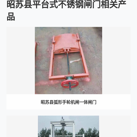
昭苏县平台式不锈钢闸门相关产
品
昭苏县弧形手轮机闸一体闸门