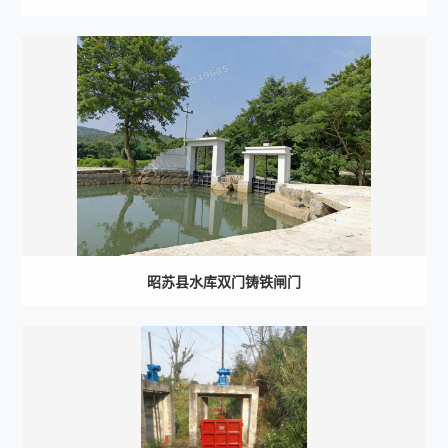
昭苏县水库双门铸铁闸门