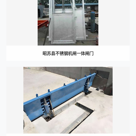
昭苏县不锈钢机闸一体闸门