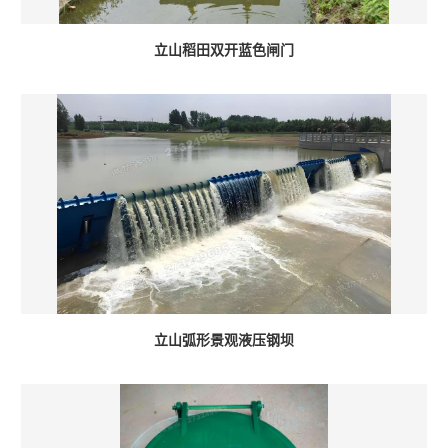
立山稻田双开蓝色闸门
立山弧形景观液压钢坝