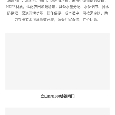
涵盖闸门、启闭机、拍门、渠道清污机，采用小型轻便的铸铁、
HDPE材质，适配农田灌溉场景，具备水量分配、水位调节、排水
防倒灌、渠道清污功能，操作便捷、成本适中，可按需定制，助
力农田节水灌溉高效开展，源头厂家直供，性价比高。
立山DN1000铸铁闸门