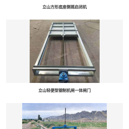
立山方形底座侧摇启闭机
立山轻便型钢制机闸一体闸门