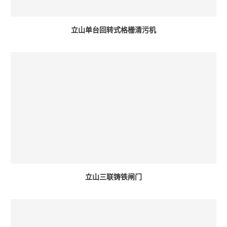
立山单台回转式格栅清污机
立山三联铸铁闸门