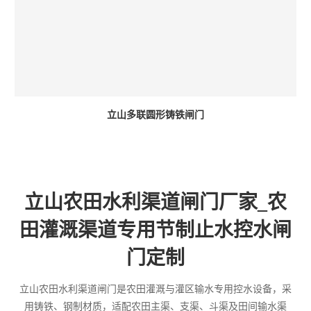
立山多联圆形铸铁闸门
立山农田水利渠道闸门厂家_农
田灌溉渠道专用节制止水控水闸
门定制
立山农田水利渠道闸门是农田灌溉与灌区输水专用控水设备，采
用铸铁、钢制材质，适配农田主渠、支渠、斗渠及田间输水渠