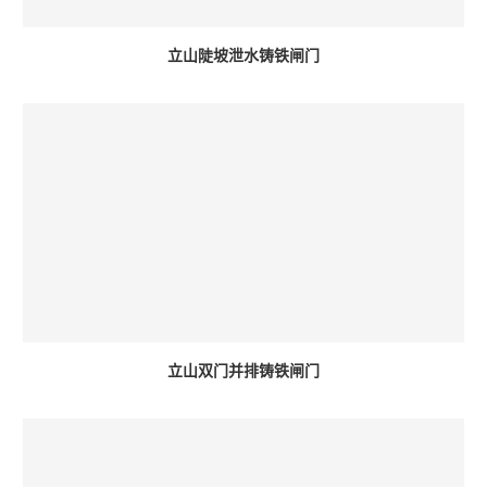
立山陡坡泄水铸铁闸门
立山双门并排铸铁闸门