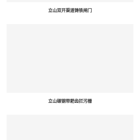
立山双开渠道铸铁闸门
立山碳钢带耙齿拦污栅