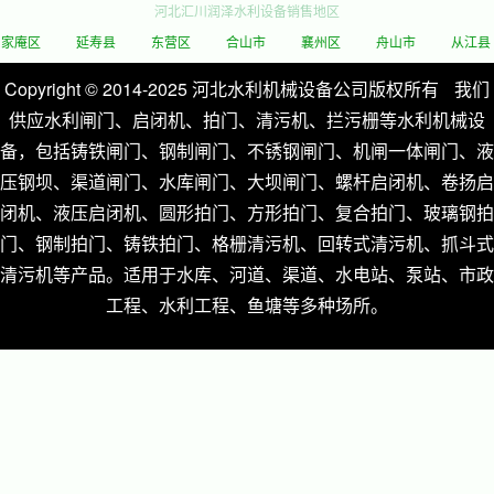
河北汇川润泽水利设备销售地区
延寿县
东营区
合山市
襄州区
舟山市
从江县
林
Copyright © 2014-2025 河北水利机械设备公司版权所有
我们
供应水利闸门、启闭机、拍门、清污机、拦污栅等水利机械设
备，包括铸铁闸门、钢制闸门、不锈钢闸门、机闸一体闸门、液
压钢坝、渠道闸门、水库闸门、大坝闸门、螺杆启闭机、卷扬启
闭机、液压启闭机、圆形拍门、方形拍门、复合拍门、玻璃钢拍
门、钢制拍门、铸铁拍门、格栅清污机、回转式清污机、抓斗式
清污机等产品。适用于水库、河道、渠道、水电站、泵站、市政
工程、水利工程、鱼塘等多种场所。