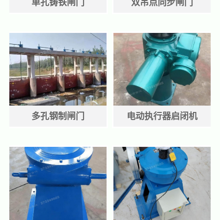
单孔铸铁闸门
双吊点同步闸门
多孔钢制闸门
电动执行器启闭机