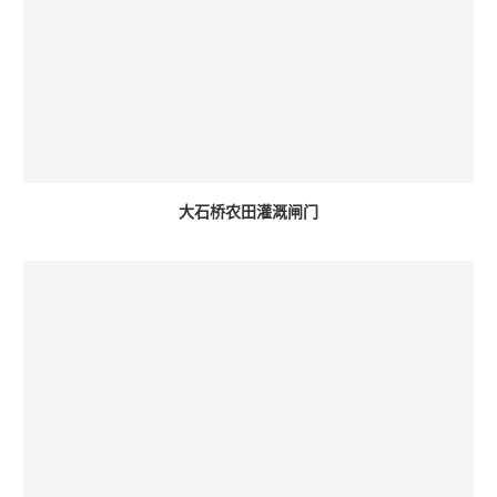
大石桥农田灌溉闸门