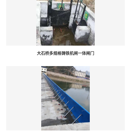
大石桥多规格铸铁机闸一体闸门