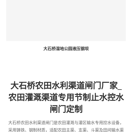
大石桥湿地公园液压钢坝
大石桥农田水利渠道闸门厂家_
农田灌溉渠道专用节制止水控水
闸门定制
大石桥农田水利渠道闸门是农田灌溉与灌区输水专用控水设备，
采用铸铁、钢制材质，适配农田主渠、支渠、斗渠及田间输水渠