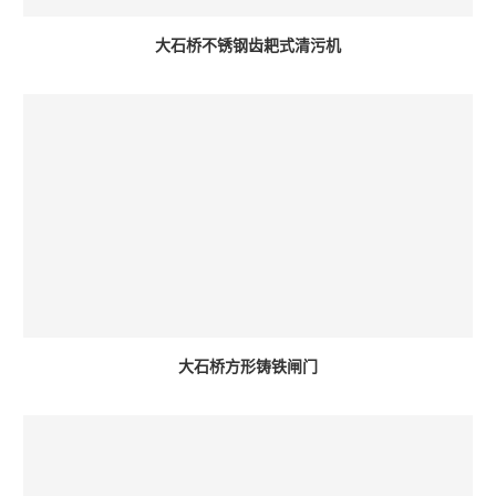
大石桥不锈钢齿耙式清污机
大石桥方形铸铁闸门