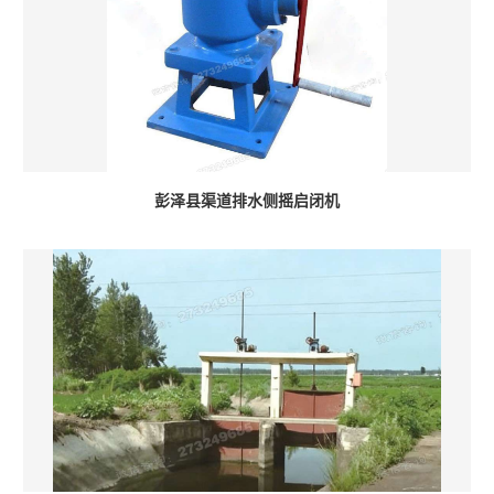
彭泽县渠道排水侧摇启闭机