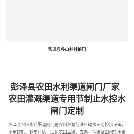
彭泽县多口并排拍门
彭泽县农田水利渠道闸门厂家_
农田灌溉渠道专用节制止水控水
闸门定制
彭泽县农田水利渠道闸门是农田灌溉与灌区输水专用控水设备，
采用铸铁、钢制材质，适配农田主渠、支渠、斗渠及田间输水渠