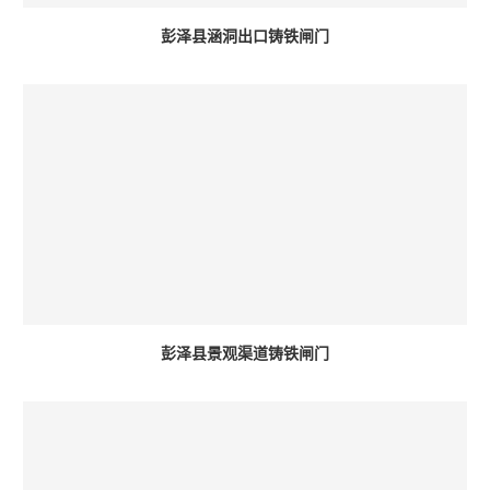
彭泽县涵洞出口铸铁闸门
彭泽县景观渠道铸铁闸门