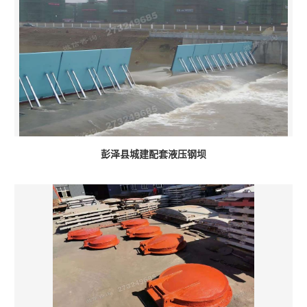
彭泽县城建配套液压钢坝