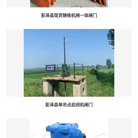
彭泽县现货铸铁机闸一体闸门
彭泽县单吊点启闭机闸门