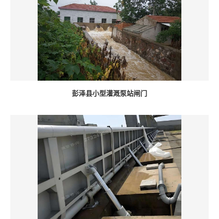
彭泽县小型灌溉泵站闸门