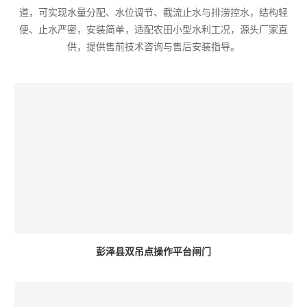
道，可实现水量分配、水位调节、截流止水与排涝控水，结构轻
便、止水严密，安装简单，适配农田小型水利工况，源头厂家直
供，提供售前技术咨询与售后安装指导。
彭泽县双吊点操作平台闸门