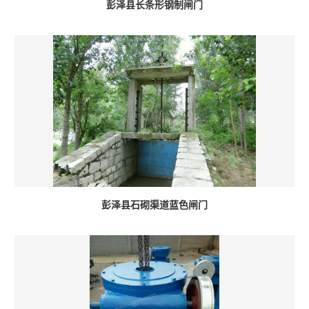
彭泽县长条形钢制闸门
彭泽县石砌渠道蓝色闸门