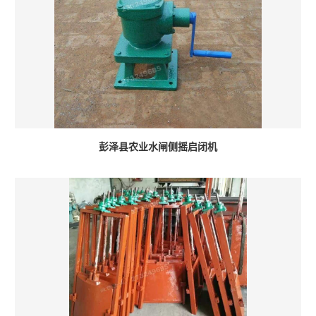
彭泽县农业水闸侧摇启闭机