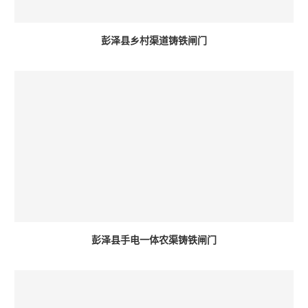
彭泽县乡村渠道铸铁闸门
彭泽县手电一体农渠铸铁闸门