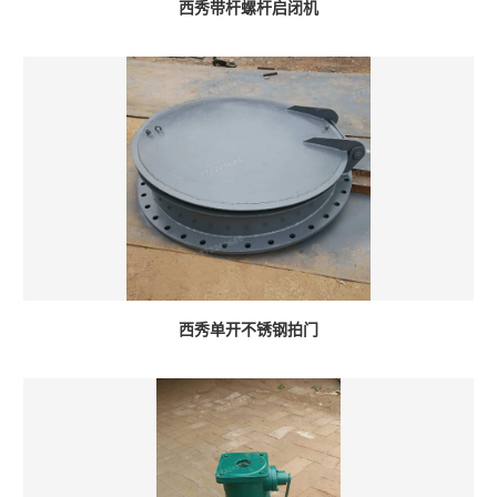
西秀带杆螺杆启闭机
西秀单开不锈钢拍门