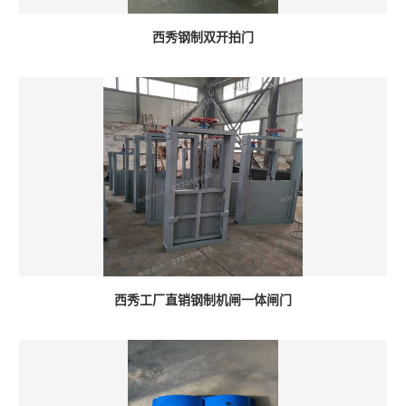
西秀钢制双开拍门
西秀工厂直销钢制机闸一体闸门