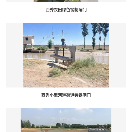
西秀农田绿色钢制闸门
西秀小型河道渠道铸铁闸门