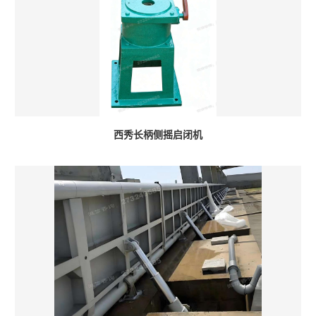
西秀长柄侧摇启闭机