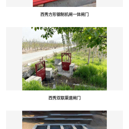
西秀方形钢制机闸一体闸门
西秀双联渠道闸门