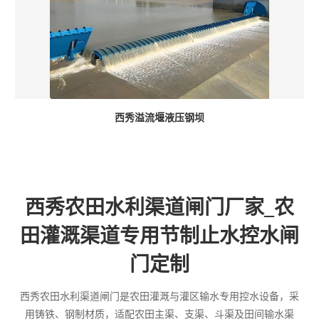
西秀溢流堰液压钢坝
西秀农田水利渠道闸门厂家_农
田灌溉渠道专用节制止水控水闸
门定制
西秀农田水利渠道闸门是农田灌溉与灌区输水专用控水设备，采
用铸铁、钢制材质，适配农田主渠、支渠、斗渠及田间输水渠