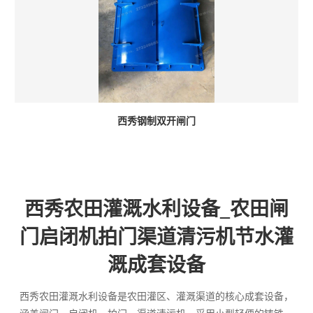
西秀钢制双开闸门
西秀农田灌溉水利设备_农田闸
门启闭机拍门渠道清污机节水灌
溉成套设备
西秀农田灌溉水利设备是农田灌区、灌溉渠道的核心成套设备，