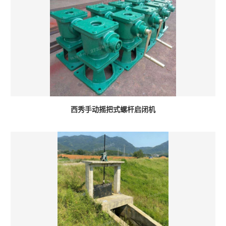
西秀手动摇把式螺杆启闭机