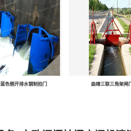
靖蓝色侧开排水钢制拍门
曲靖三联三角架闸