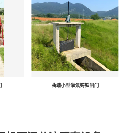
门
曲靖小型灌溉铸铁闸门