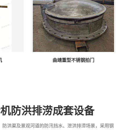
机
曲靖重型不锈钢拍门
污机防洪排涝成套设备
、防洪渠及景观河道的防汛挡水、泄洪排涝场景，采用钢