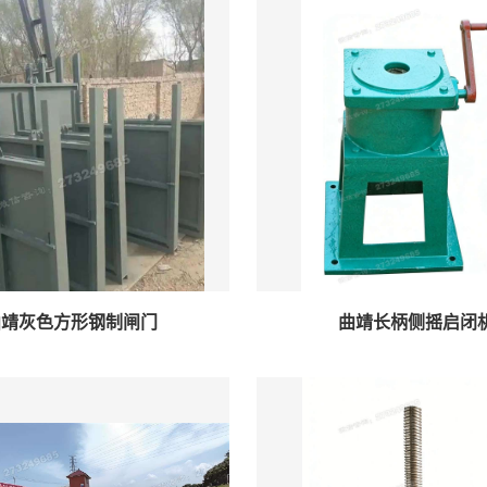
曲靖灰色方形钢制闸门
曲靖长柄侧摇启闭