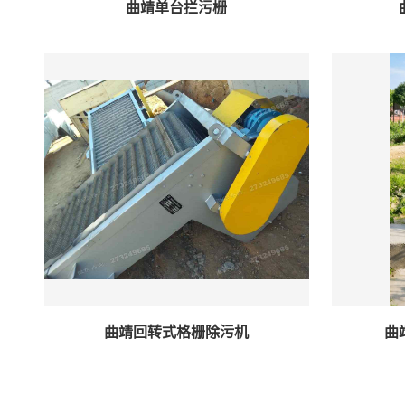
曲靖单台拦污栅
曲靖回转式格栅除污机
曲