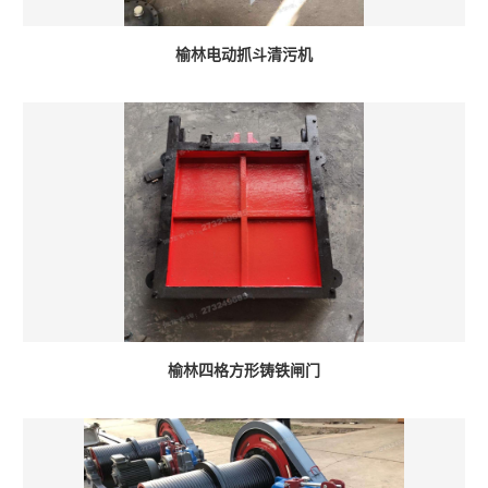
榆林电动抓斗清污机
榆林四格方形铸铁闸门