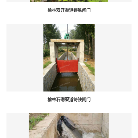
榆林双开渠道铸铁闸门
榆林石砌渠道铸铁闸门