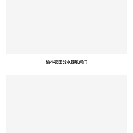
榆林农田分水铸铁闸门