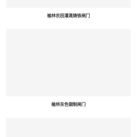
榆林农田灌溉铸铁闸门
榆林灰色钢制闸门