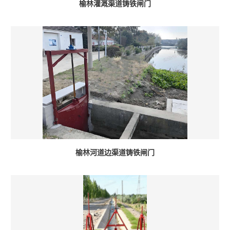
榆林灌溉渠道铸铁闸门
榆林河道边渠道铸铁闸门