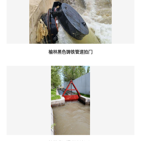
榆林黑色铸铁管道拍门