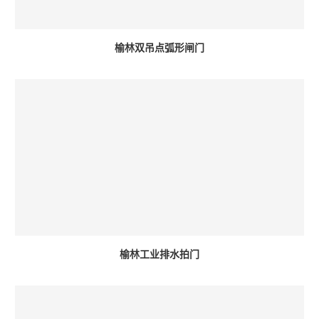
榆林双吊点弧形闸门
榆林工业排水拍门