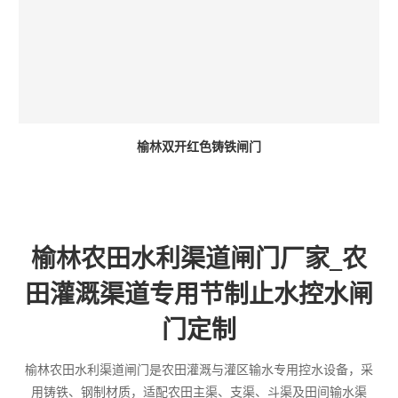
榆林双开红色铸铁闸门
榆林农田水利渠道闸门厂家_农
田灌溉渠道专用节制止水控水闸
门定制
榆林农田水利渠道闸门是农田灌溉与灌区输水专用控水设备，采
用铸铁、钢制材质，适配农田主渠、支渠、斗渠及田间输水渠