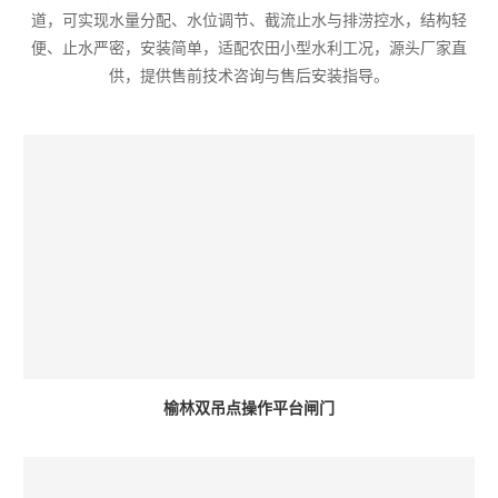
道，可实现水量分配、水位调节、截流止水与排涝控水，结构轻
便、止水严密，安装简单，适配农田小型水利工况，源头厂家直
供，提供售前技术咨询与售后安装指导。
榆林双吊点操作平台闸门