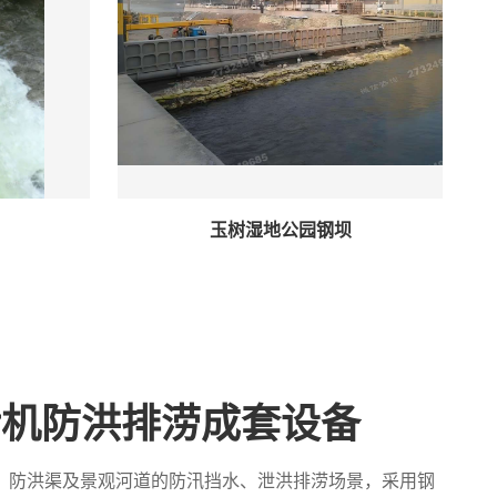
玉树湿地公园钢坝
污机防洪排涝成套设备
、防洪渠及景观河道的防汛挡水、泄洪排涝场景，采用钢