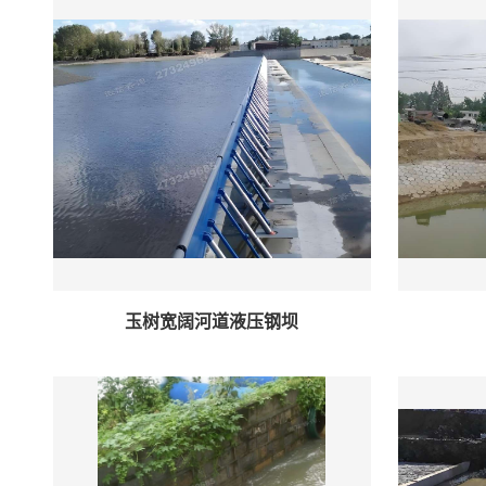
玉树宽阔河道液压钢坝