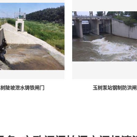
玉树陡坡泄水铸铁闸门
玉树泵站钢制防洪闸