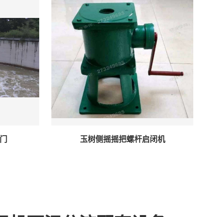
门
玉树侧摇摇把螺杆启闭机