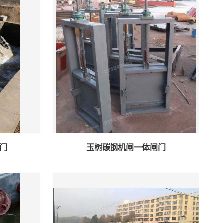
门
玉树碳钢机闸一体闸门