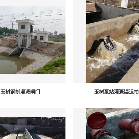
玉树钢制灌溉闸门
玉树泵站灌溉渠道拍