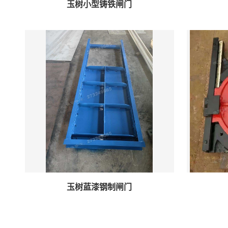
玉树小型铸铁闸门
玉树蓝漆钢制闸门