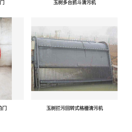
门
玉树多台抓斗清污机
拍门
玉树拦污回转式格栅清污机