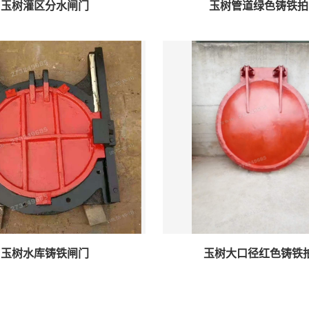
玉树灌区分水闸门
玉树管道绿色铸铁拍
玉树水库铸铁闸门
玉树大口径红色铸铁