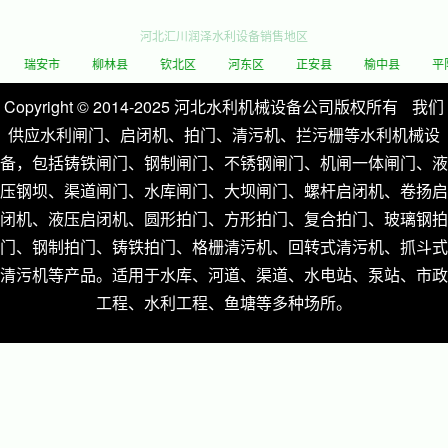
河北汇川润泽水利设备销售地区
瑞安市
柳林县
钦北区
河东区
正安县
榆中县
平阴县
Copyright © 2014-2025 河北水利机械设备公司版权所有
我们
供应水利闸门、启闭机、拍门、清污机、拦污栅等水利机械设
备，包括铸铁闸门、钢制闸门、不锈钢闸门、机闸一体闸门、液
压钢坝、渠道闸门、水库闸门、大坝闸门、螺杆启闭机、卷扬启
闭机、液压启闭机、圆形拍门、方形拍门、复合拍门、玻璃钢拍
门、钢制拍门、铸铁拍门、格栅清污机、回转式清污机、抓斗式
清污机等产品。适用于水库、河道、渠道、水电站、泵站、市政
工程、水利工程、鱼塘等多种场所。