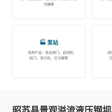
污栅等
🏭 泵站
适用产品：泵站闸门、启闭机、
适
拍门、清污机、拦污栅等
昭苏县景观溢流液压钢坝