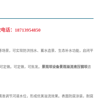
做电话：
18713954850
等场景，可实现防洪挡水、蓄水造景、生态补水功能，启闭平
,可定做。可定做，可批发。
景观坝设备景观溢流液压钢坝
咨
精准调节河道水位，形成优美溢流效果。表面防腐涂装，耐腐