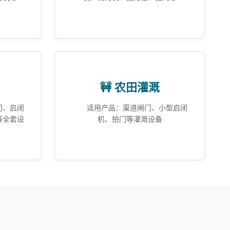
🚧 农田灌溉
门、启闭
适用产品：渠道闸门、小型启闭
等全套设
机、拍门等灌溉设备