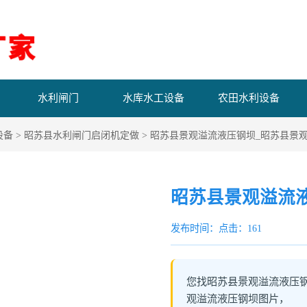
水利闸门
水库水工设备
农田水利设备
设备
>
昭苏县水利闸门启闭机定做
> 昭苏县景观溢流液压钢坝_昭苏县景
昭苏县景观溢流
发布时间：
点击：161
您找昭苏县景观溢流液压
观溢流液压钢坝图片，