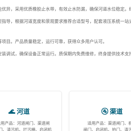
能优异，采用优质橡胶止水带，有效止水防漏，确保河道水位稳定。
型指导，根据河道宽度和景观要求推荐合适型号，配套液压系统一站
等项目。产品质量稳定，运行可靠，获得众多用户认可。
安装调试，确保设备正常运行。质保期内免费维修，终身提供技术支
🌊 河道
🚰 渠道
适用产品：河道闸门、渠道闸
适用产品：渠道闸门、
门、清污机、拦污栅、启闭机
闸门、启闭机、拍门、清