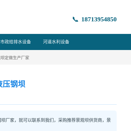
📞
18713954850
市政给排水设备
河道水利设备
观坝定做生产厂家
液压钢坝
钢坝厂家，就可以联系到我们，采购推荐景观坝供货商，景