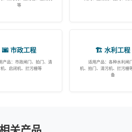
等
🌆 市政工程
🏗️ 水利工程
用产品：市政闸门、拍门、清
适用产品：各种水利闸
污机、启闭机、拦污栅等
机、拍门、清污机、拦污栅
备
相关产品