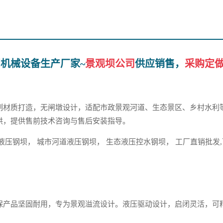
机械设备生产厂家~
景观坝公司
供应销售，
采购定
制材质打造，无闸墩设计，适配市政景观河道、生态景区、乡村水利
供，提供售前技术咨询与售后安装指导。
液压钢坝， 城市河道液压钢坝， 生态液压控水钢坝， 工厂直销批发
保产品坚固耐用，专为景观溢流设计。液压驱动设计，启闭灵活，可