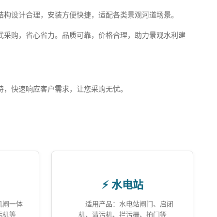
结构设计合理，安装方便快捷，适配各类景观河道场景。
式采购，省心省力。品质可靠，价格合理，助力景观水利建
持，快速响应客户需求，让您采购无忧。
⚡ 水电站
机闸一体
适用产品：水电站闸门、启闭
污机等
机、清污机、拦污栅、拍门等