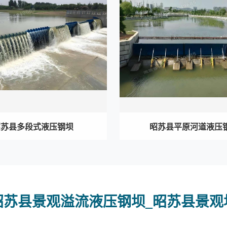
昭苏县多段式液压钢坝
昭苏县平原河道液压
昭苏县景观溢流液压钢坝_昭苏县景观