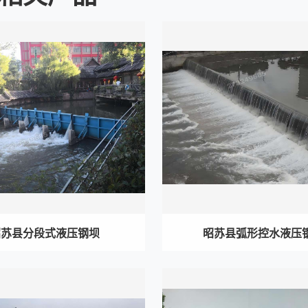
昭苏县分段式液压钢坝
昭苏县弧形控水液压